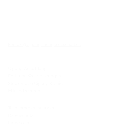
Geschäftsstelle
Bleicherweg 33
25361 Krempe
0152 - 27 03 62 46
kontakt@qigong-fachgesellschaft.de
QIGONG
Qigong-Ausbildung
Fort- und Weiterbildungen
Studienreise Qigong & China
Mitglied werden
RECHTLICHES
Teilnahmebedingungen
Datenschutz
Impressum