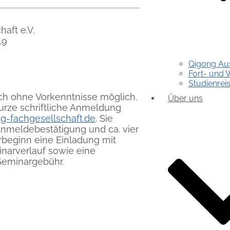
aft e.V.
19
Qigong Au
Fort- und 
Studienrei
uch ohne Vorkenntnisse möglich.
Über uns
urze schriftliche Anmeldung
g-fachgesellschaft.de
. Sie
Anmeldebestätigung und ca. vier
beginn eine Einladung mit
narverlauf sowie eine
Seminargebühr.